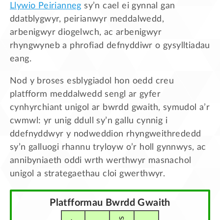
Llywio Peirianneg
sy’n cael ei gynnal gan
ddatblygwyr, peirianwyr meddalwedd,
arbenigwyr diogelwch, ac arbenigwyr
rhyngwyneb a phrofiad defnyddiwr o gysylltiadau
eang.
Nod y broses esblygiadol hon oedd creu
platfform meddalwedd sengl ar gyfer
cynhyrchiant unigol ar bwrdd gwaith, symudol a’r
cwmwl: yr unig ddull sy’n gallu cynnig i
ddefnyddwyr y nodweddion rhyngweithrededd
sy’n galluogi rhannu tryloyw o’r holl gynnwys, ac
annibyniaeth oddi wrth werthwyr masnachol
unigol a strategaethau cloi gwerthwyr.
Platfformau Bwrdd Gwaith