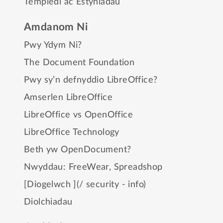
Templedi ac Estyniadau
Amdanom Ni
Pwy Ydym Ni?
The Document Foundation
Pwy sy’n defnyddio LibreOffice?
Amserlen LibreOffice
LibreOffice vs OpenOffice
LibreOffice Technology
Beth yw OpenDocument?
Nwyddau:
FreeWear
,
Spreadshop
[Diogelwch ](/ security - info)
Diolchiadau