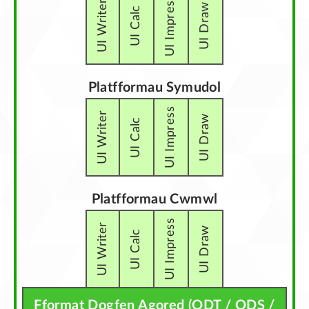
UI Impress
UI Writer
UI Draw
UI Calc
Platfformau Symudol
UI Impress
UI Writer
UI Draw
UI Calc
Platfformau Cwmwl
UI Impress
UI Writer
UI Draw
UI Calc
Fformat Dogfen Agored (ODT / ODS /