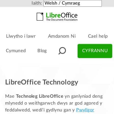
Iaith:
Llwytho i lawr
Amdanom Ni
Cael help
Cymuned
Blog
CYFRANNU
LibreOffice Technology
Mae
Technoleg LibreOffice
yn ganlyniad deng
mlynedd o weithgarwch dwys ar god agored y
feddalwedd, wedi’i gydlynu gan y
Pwyllgor