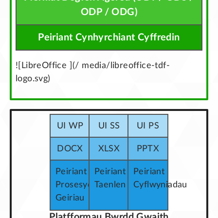
ODP / ODG)
Peiriant Cynhyrchiant Cyffredin
![LibreOffice ](/ media/libreoffice-tdf-
logo.svg)
UI WP
UI SS
UI PS
DOCX
XLSX
PPTX
Peiriant
Peiriant
Peiriant
Prosesydd
Taenlen
Cyflwyniadau
Geiriau
Platfformau Bwrdd Gwaith