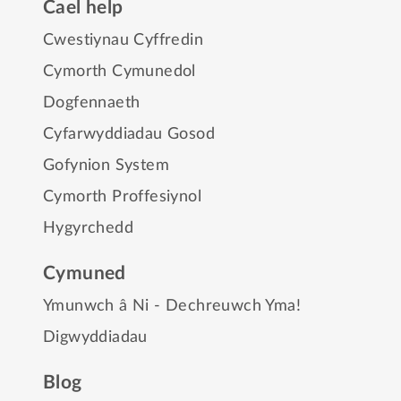
Cael help
Cwestiynau Cyffredin
Cymorth Cymunedol
Dogfennaeth
Cyfarwyddiadau Gosod
Gofynion System
Cymorth Proffesiynol
Hygyrchedd
Cymuned
Ymunwch â Ni - Dechreuwch Yma!
Digwyddiadau
Blog