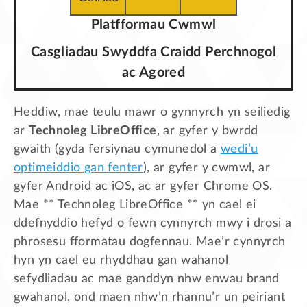
Platfformau Cwmwl
Casgliadau Swyddfa Craidd Perchnogol
ac Agored
Heddiw, mae teulu mawr o gynnyrch yn seiliedig
ar
Technoleg LibreOffice
, ar gyfer y bwrdd
gwaith (gyda fersiynau cymunedol a
wedi’u
optimeiddio gan fenter
), ar gyfer y cwmwl, ar
gyfer Android ac iOS, ac ar gyfer Chrome OS.
Mae ** Technoleg LibreOffice ** yn cael ei
ddefnyddio hefyd o fewn cynnyrch mwy i drosi a
phrosesu fformatau dogfennau. Mae’r cynnyrch
hyn yn cael eu rhyddhau gan wahanol
sefydliadau ac mae ganddyn nhw enwau brand
gwahanol, ond maen nhw’n rhannu’r un peiriant