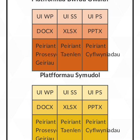
UI WP
UI SS
UI PS
DOCX
XLSX
PPTX
Peiriant
Peiriant
Peiriant
Prosesydd
Taenlen
Cyflwyniadau
Geiriau
Platfformau Symudol
UI WP
UI SS
UI PS
DOCX
XLSX
PPTX
Peiriant
Peiriant
Peiriant
Prosesydd
Taenlen
Cyflwyniadau
Geiriau