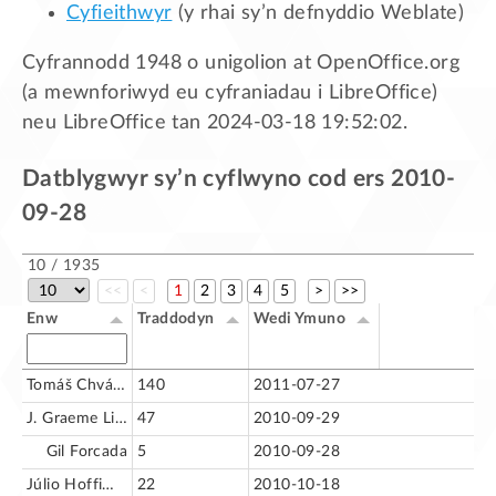
Cyfieithwyr
(y rhai sy’n defnyddio Weblate)
Cyfrannodd 1948 o unigolion at OpenOffice.org
(a mewnforiwyd eu cyfraniadau i LibreOffice)
neu LibreOffice tan 2024-03-18 19:52:02.
Datblygwyr sy’n cyflwyno cod ers 2010-
09-28
10 / 1935
<<
<
1
2
3
4
5
>
>>
Enw
Traddodyn
Wedi Ymuno
Tomáš Chvátal
140
2011-07-27
J. Graeme Lingard
47
2010-09-29
Gil Forcada
5
2010-09-28
Júlio Hoffimann
22
2010-10-18