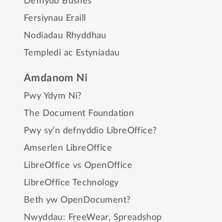
Defnydd Busnes
Fersiynau Eraill
Nodiadau Rhyddhau
Templedi ac Estyniadau
Amdanom Ni
Pwy Ydym Ni?
The Document Foundation
Pwy sy’n defnyddio LibreOffice?
Amserlen LibreOffice
LibreOffice vs OpenOffice
LibreOffice Technology
Beth yw OpenDocument?
Nwyddau:
FreeWear
,
Spreadshop