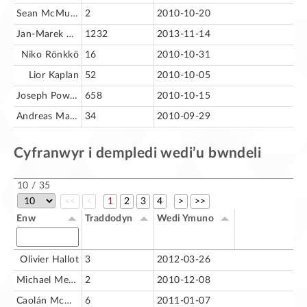
Sean McMurray
2
2010-10-20
Jan-Marek Glogowski
1232
2013-11-14
Niko Rönkkö
16
2010-10-31
Lior Kaplan
52
2010-10-05
Joseph Powers
658
2010-10-15
Andreas Mantke
34
2010-09-29
Cyfranwyr i dempledi wedi’u bwndeli
10 / 35
<<
<
1
2
3
4
>
>>
Enw
Traddodyn
Wedi Ymuno
Olivier Hallot
3
2012-03-26
Michael Meeks
2
2010-12-08
Caolán McNamara
6
2011-01-07