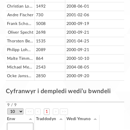
Christian Lohmaier
1492
2008-06-01
Andre Fischer
730
2001-02-06
Frank Schoenheit [fs]
5008
2000-09-19
Oliver Specht
2698
2000-09-21
Thorsten Behrens
1535
2001-04-25
Philipp Lohmann [pl]
2089
2000-09-21
Malte Timmermann [mt]
864
2000-10-10
Michael Meeks
2543
2004-08-05
Ocke Janssen [oj]
2850
2000-09-20
Cyfranwyr i dempledi wedi’u bwndeli
9 / 9
<<
<
1
>
>>
Enw
Traddodyn
Wedi Ymuno