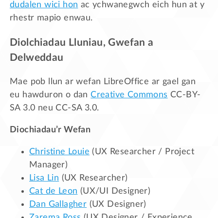
dudalen wici hon
ac ychwanegwch eich hun at y
rhestr mapio enwau.
Diolchiadau Lluniau, Gwefan a
Delweddau
Mae pob llun ar wefan LibreOffice ar gael gan
eu hawduron o dan
Creative Commons
CC-BY-
SA 3.0 neu CC-SA 3.0.
Diochiadau’r Wefan
Christine Louie
(UX Researcher / Project
Manager)
Lisa Lin
(UX Researcher)
Cat de Leon
(UX/UI Designer)
Dan Gallagher
(UX Designer)
Zarema Ross
(UX Designer / Experience