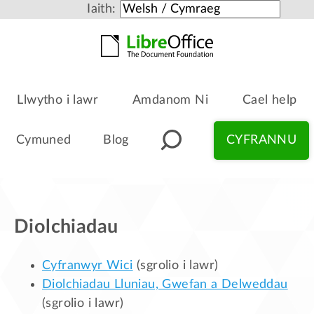
Iaith:
Llwytho i lawr
Amdanom Ni
Cael help
Cymuned
Blog
CYFRANNU
Diolchiadau
Cyfranwyr Wici
(sgrolio i lawr)
Diolchiadau Lluniau, Gwefan a Delweddau
(sgrolio i lawr)