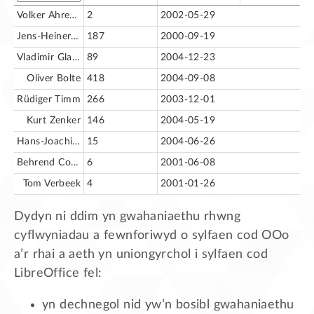
Volker Ahrendt [va]
2
2002-05-29
Jens-Heiner Rechtien
187
2000-09-19
Vladimir Glazounov
89
2004-12-23
Oliver Bolte
418
2004-09-08
Rüdiger Timm
266
2003-12-01
Kurt Zenker
146
2004-05-19
Hans-Joachim Lankenau
15
2004-06-26
Behrend Cornelius
6
2001-06-08
Tom Verbeek
4
2001-01-26
Dydyn ni ddim yn gwahaniaethu rhwng
cyflwyniadau a fewnforiwyd o sylfaen cod OOo
a’r rhai a aeth yn uniongyrchol i sylfaen cod
LibreOffice fel:
yn dechnegol nid yw’n bosibl gwahaniaethu