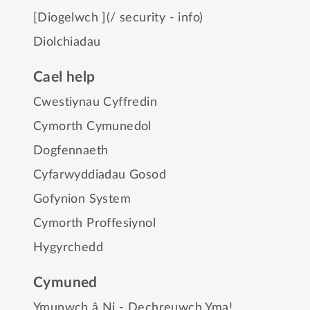
[Diogelwch ](/ security - info)
Diolchiadau
Cael help
Cwestiynau Cyffredin
Cymorth Cymunedol
Dogfennaeth
Cyfarwyddiadau Gosod
Gofynion System
Cymorth Proffesiynol
Hygyrchedd
Cymuned
Ymunwch â Ni - Dechreuwch Yma!