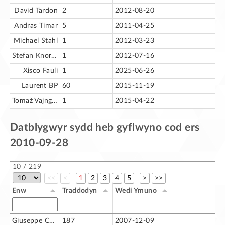
David Tardon
2
2012-08-20
Andras Timar
5
2011-04-25
Michael Stahl
1
2012-03-23
Stefan Knorr (astron)
1
2012-07-16
Xisco Fauli
1
2025-06-26
Laurent BP
60
2015-11-19
Tomaž Vajngerl
1
2015-04-22
Datblygwyr sydd heb gyflwyno cod ers
2010-09-28
10 / 219
<<
<
1
2
3
4
5
>
>>
Enw
Traddodyn
Wedi Ymuno
Giuseppe Castagno
187
2007-12-09