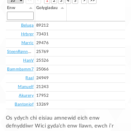
<<
<
1
2
3
4
5
>
>>
Enw
Golygiadau
Beluga
89212
Hrbrgr
73431
Marric
29476
SteenRønnow
25769
HanV
25526
Bammbamm7
25066
Raal
24949
Manuelf
21243
Akurery
17952
Bantoniof
13269
Os ydych chi eisiau amnewid eich enw
defnyddiwr Wici gyda’ch enw llawn, ewch i’r