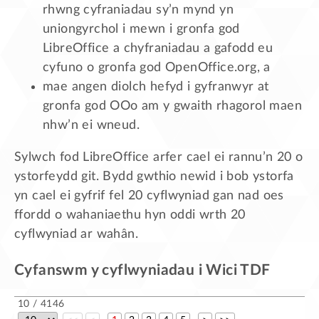
rhwng cyfraniadau sy’n mynd yn
uniongyrchol i mewn i gronfa god
LibreOffice a chyfraniadau a gafodd eu
cyfuno o gronfa god OpenOffice.org, a
mae angen diolch hefyd i gyfranwyr at
gronfa god OOo am y gwaith rhagorol maen
nhw’n ei wneud.
Sylwch fod LibreOffice arfer cael ei rannu’n 20 o
ystorfeydd git. Bydd gwthio newid i bob ystorfa
yn cael ei gyfrif fel 20 cyflwyniad gan nad oes
ffordd o wahaniaethu hyn oddi wrth 20
cyflwyniad ar wahân.
Cyfanswm y cyflwyniadau i Wici TDF
10 / 4146